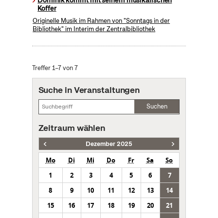
Koffer
Originelle Musik im Rahmen von "Sonntags in der
Bibliothek" im Interim der Zentralbibliothek
Treffer 1–7 von 7
Suche in Veranstaltungen
Suchen
Zeitraum wählen
Dezember 2025
Mo
Di
Mi
Do
Fr
Sa
So
1
2
3
4
5
6
7
8
9
10
11
12
13
14
15
16
17
18
19
20
21