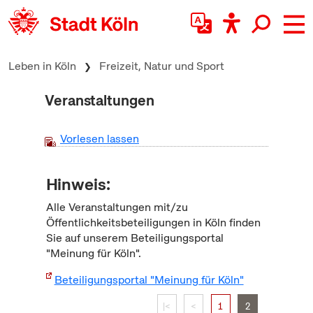
zum Inhalt springen
Leben in Köln
Freizeit, Natur und Sport
Veranstaltungen
Vorlesen lassen
Hinweis:
Alle Veranstaltungen mit/zu
Öffentlichkeitsbeteiligungen in Köln finden
Sie auf unserem Beteiligungsportal
"Meinung für Köln".
Beteiligungsportal "Meinung für Köln"
|<
<
1
2