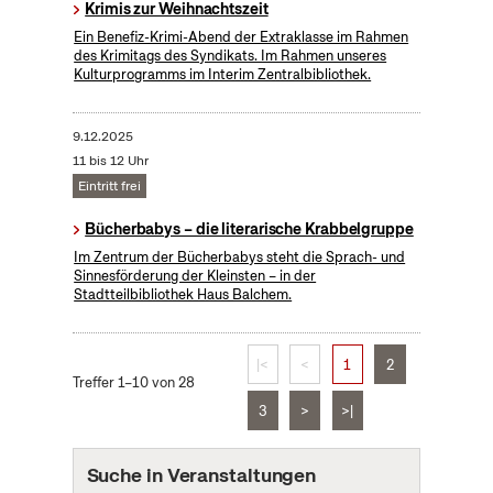
Krimis zur Weihnachtszeit
Ein Benefiz-Krimi-Abend der Extraklasse im Rahmen
des Krimitags des Syndikats. Im Rahmen unseres
Kulturprogramms im Interim Zentralbibliothek.
9.12.2025
11 bis 12 Uhr
Eintritt frei
Bücherbabys – die literarische Krabbelgruppe
Im Zentrum der Bücherbabys steht die Sprach- und
Sinnesförderung der Kleinsten – in der
Stadtteilbibliothek Haus Balchem.
|<
<
1
2
Treffer 1–10 von 28
3
>
>|
Suche in Veranstaltungen