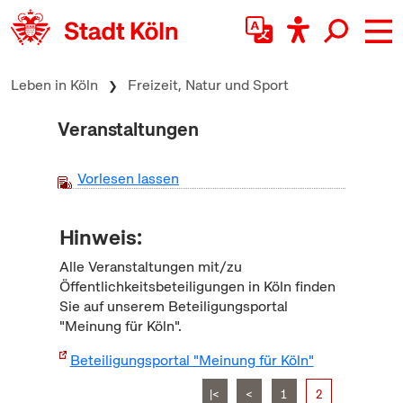
zum Inhalt springen
Leben in Köln
Freizeit, Natur und Sport
Veranstaltungen
Vorlesen lassen
Hinweis:
Alle Veranstaltungen mit/zu
Öffentlichkeitsbeteiligungen in Köln finden
Sie auf unserem Beteiligungsportal
"Meinung für Köln".
Beteiligungsportal "Meinung für Köln"
|<
<
1
2