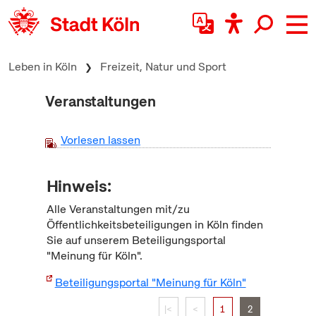
zum Inhalt springen
Leben in Köln
Freizeit, Natur und Sport
Veranstaltungen
Vorlesen lassen
Hinweis:
Alle Veranstaltungen mit/zu
Öffentlichkeitsbeteiligungen in Köln finden
Sie auf unserem Beteiligungsportal
"Meinung für Köln".
Beteiligungsportal "Meinung für Köln"
|<
<
1
2