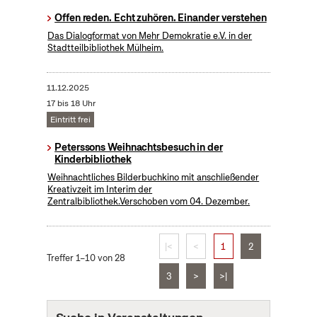
Offen reden. Echt zuhören. Einander verstehen
Das Dialogformat von Mehr Demokratie e.V. in der
Stadtteilbibliothek Mülheim.
11.12.2025
17 bis 18 Uhr
Eintritt frei
Peterssons Weihnachtsbesuch in der
Kinderbibliothek
Weihnachtliches Bilderbuchkino mit anschließender
Kreativzeit im Interim der
Zentralbibliothek.Verschoben vom 04. Dezember.
|<
<
1
2
Treffer 1–10 von 28
3
>
>|