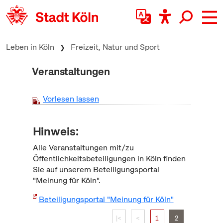
zum Inhalt springen
Leben in Köln
Freizeit, Natur und Sport
Veranstaltungen
Vorlesen lassen
Hinweis:
Alle Veranstaltungen mit/zu
Öffentlichkeitsbeteiligungen in Köln finden
Sie auf unserem Beteiligungsportal
"Meinung für Köln".
Beteiligungsportal "Meinung für Köln"
|<
<
1
2