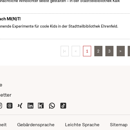
nachtliche Windlichter selbst gestalten – in der Stadtteilbibliothek Kalk
ch MI(N)T!
nende Experimente für coole Kids in der Stadtteilbibliothek Ehrenfeld.
|<
<
1
2
3
>
e
etter
heit
Gebärdensprache
Leichte Sprache
Sitemap