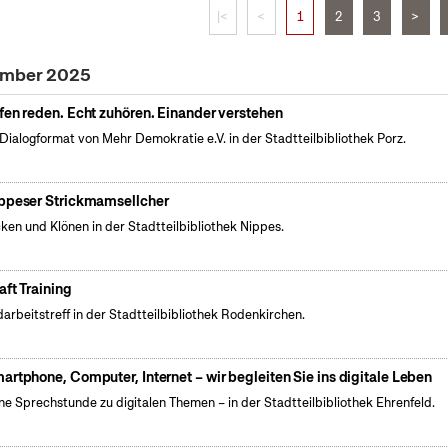
|<
<
1
2
3
>
zember 2025
fen reden. Echt zuhören. Einander verstehen
Dialogformat von Mehr Demokratie e.V. in der Stadtteilbibliothek Porz.
ppeser Strickmamsellcher
cken und Klönen in der Stadtteilbibliothek Nippes.
aft Training
arbeitstreff in der Stadtteilbibliothek Rodenkirchen.
artphone, Computer, Internet – wir begleiten Sie ins digitale Leben
ne Sprechstunde zu digitalen Themen – in der Stadtteilbibliothek Ehrenfeld.