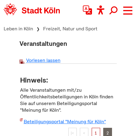
zum Inhalt springen
Leben in Köln
Freizeit, Natur und Sport
Veranstaltungen
Vorlesen lassen
Hinweis:
Alle Veranstaltungen mit/zu
Öffentlichkeitsbeteiligungen in Köln finden
Sie auf unserem Beteiligungsportal
"Meinung für Köln".
Beteiligungsportal "Meinung für Köln"
|<
<
1
2