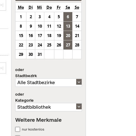
>|
Mo
Di
Mi
Do
Fr
Sa
So
1
2
3
4
5
6
7
8
9
10
11
12
13
14
15
16
17
18
19
20
21
22
23
24
25
26
27
28
29
30
31
>|
oder
Stadtbezirk
oder
Kategorie
Weitere Merkmale
nur kostenlos