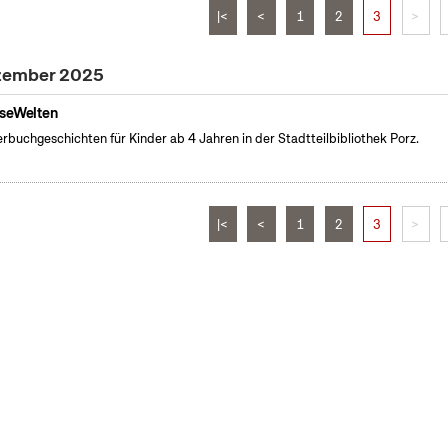
|<
<
1
2
3
>
ezember 2025
seWelten
erbuchgeschichten für Kinder ab 4 Jahren in der Stadtteilbibliothek Porz.
|<
<
1
2
3
>