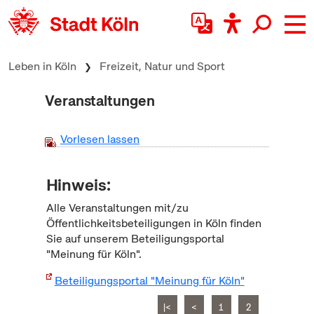
zum Inhalt springen
Leben in Köln
Freizeit, Natur und Sport
Veranstaltungen
Vorlesen lassen
Hinweis:
Alle Veranstaltungen mit/zu
Öffentlichkeitsbeteiligungen in Köln finden
Sie auf unserem Beteiligungsportal
"Meinung für Köln".
Beteiligungsportal "Meinung für Köln"
|<
<
1
2