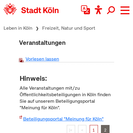
zum Inhalt springen
Leben in Köln
Freizeit, Natur und Sport
Veranstaltungen
Vorlesen lassen
Hinweis:
Alle Veranstaltungen mit/zu
Öffentlichkeitsbeteiligungen in Köln finden
Sie auf unserem Beteiligungsportal
"Meinung für Köln".
Beteiligungsportal "Meinung für Köln"
|<
<
1
2