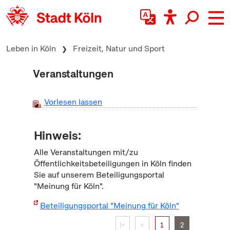
zum Inhalt springen
Leben in Köln
Freizeit, Natur und Sport
Veranstaltungen
Vorlesen lassen
Hinweis:
Alle Veranstaltungen mit/zu
Öffentlichkeitsbeteiligungen in Köln finden
Sie auf unserem Beteiligungsportal
"Meinung für Köln".
Beteiligungsportal "Meinung für Köln"
|<
<
1
2