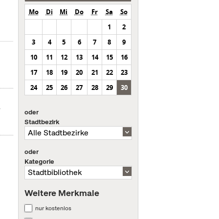
Mo
Di
Mi
Do
Fr
Sa
So
1
2
3
4
5
6
7
8
9
10
11
12
13
14
15
16
17
18
19
20
21
22
23
24
25
26
27
28
29
30
r
oder
Stadtbezirk
oder
Kategorie
Weitere Merkmale
nur kostenlos