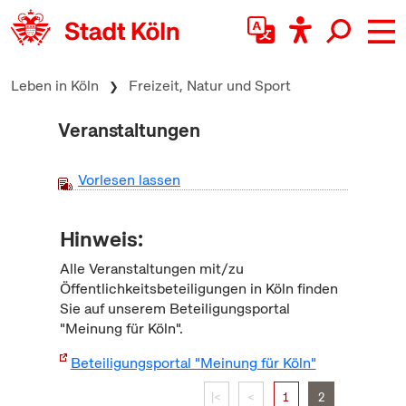
zum Inhalt springen
Leben in Köln
Freizeit, Natur und Sport
Veranstaltungen
Vorlesen lassen
Hinweis:
Alle Veranstaltungen mit/zu
Öffentlichkeitsbeteiligungen in Köln finden
Sie auf unserem Beteiligungsportal
"Meinung für Köln".
Beteiligungsportal "Meinung für Köln"
|<
<
1
2