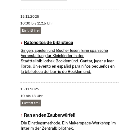
15.11.2025
10:30 bis 11:15 Uhr
Eintritt frei
Ratoncitos de biblioteca
Singen, spielen und Bücher lesen. Eine spanische
Veranstaltung für Kleinkinder in der
Stadtteilbibliothek Bocklemünd. Cantar, jugar y leer
libros. Un evento en español para niños pequeños en
la biblioteca del barrio de Bocklemünd.
15.11.2025
10 bis 13 Uhr
Eintritt frei
Ran an den Zauberwürfel!
Die Einstiegsmethode. Ein Makerspace-Workshop im
Interim der Zentralbibliothek.