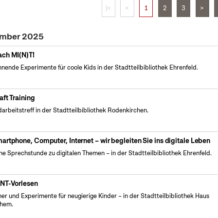
|<
<
1
2
3
>
vember 2025
ch MI(N)T!
nende Experimente für coole Kids in der Stadtteilbibliothek Ehrenfeld.
aft Training
arbeitstreff in der Stadtteilbibliothek Rodenkirchen.
artphone, Computer, Internet – wir begleiten Sie ins digitale Leben
ne Sprechstunde zu digitalen Themen – in der Stadtteilbibliothek Ehrenfeld.
NT-Vorlesen
er und Experimente für neugierige Kinder – in der Stadtteilbibliothek Haus
chem.