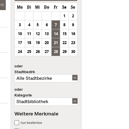
>|
Mo
Di
Mi
Do
Fr
Sa
So
1
2
3
4
5
6
7
8
9
10
11
12
13
14
15
16
17
18
19
20
21
22
23
24
25
26
27
28
29
30
oder
Stadtbezirk
oder
Kategorie
Weitere Merkmale
nur kostenlos