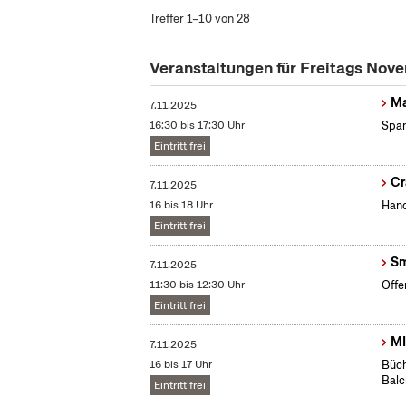
Treffer 1–10 von 28
Veranstaltungen für Freitags No
Ma
7.11.2025
16:30 bis 17:30 Uhr
Span
Eintritt frei
Cr
7.11.2025
16 bis 18 Uhr
Hand
Eintritt frei
Sm
7.11.2025
11:30 bis 12:30 Uhr
Offe
Eintritt frei
MI
7.11.2025
16 bis 17 Uhr
Büch
Bal
Eintritt frei