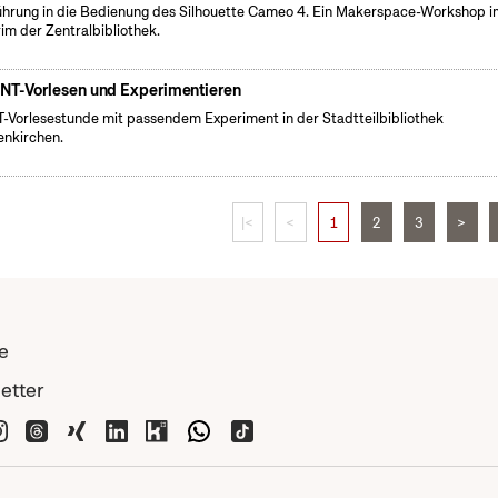
führung in die Bedienung des Silhouette Cameo 4. Ein Makerspace-Workshop i
rim der Zentralbibliothek.
NT-Vorlesen und Experimentieren
-Vorlesestunde mit passendem Experiment in der Stadtteilbibliothek
nkirchen.
|<
<
1
2
3
>
e
etter