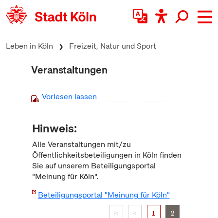
zum Inhalt springen
Leben in Köln
Freizeit, Natur und Sport
Veranstaltungen
Vorlesen lassen
Hinweis:
Alle Veranstaltungen mit/zu
Öffentlichkeitsbeteiligungen in Köln finden
Sie auf unserem Beteiligungsportal
"Meinung für Köln".
Beteiligungsportal "Meinung für Köln"
|<
<
1
2