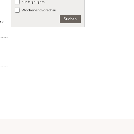
nur Highlights
Wochenendvorschau
Suchen
hek
r