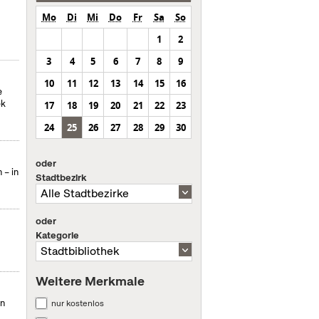
Mo
Di
Mi
Do
Fr
Sa
So
1
2
3
4
5
6
7
8
9
10
11
12
13
14
15
16
e
ek
17
18
19
20
21
22
23
24
25
26
27
28
29
30
oder
 – in
Stadtbezirk
oder
Kategorie
Weitere Merkmale
in
nur kostenlos