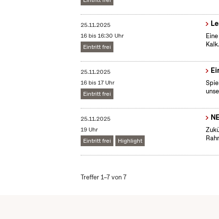
Eintritt frei
Le
25.11.2025
16 bis 16:30 Uhr
Eine
Kalk
Eintritt frei
Ei
25.11.2025
16 bis 17 Uhr
Spie
unse
Eintritt frei
N
25.11.2025
19 Uhr
Zukü
Rahm
Eintritt frei
Highlight
Treffer 1–7 von 7