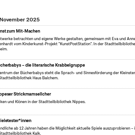
. November 2025
nst zum Mit-Machen
twerke betrachten und eigene Werke gestalten, gemeinsam mit Eva und Ann
nhardt vom Kinderkunst-Projekt "KunstPostStation". In der Stadtteilbiblioth
eim.
cherbabys – die literarische Krabbelgruppe
entrum der Bücherbabys steht die Sprach- und Sinnesförderung der Kleinsten
Stadtteilbibliothek Haus Balchem.
ppeser Strickmamsellcher
cken und Klönen in der Stadtteilbibliothek Nippes.
ieletester*innen
ndliche ab 12 Jahren haben die Möglichkeit aktuelle Spiele auszuprobieren – 
Stadtteilbibliothek Kalk.