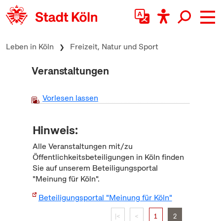
zum Inhalt springen
Leben in Köln
Freizeit, Natur und Sport
Veranstaltungen
Vorlesen lassen
Hinweis:
Alle Veranstaltungen mit/zu
Öffentlichkeitsbeteiligungen in Köln finden
Sie auf unserem Beteiligungsportal
"Meinung für Köln".
Beteiligungsportal "Meinung für Köln"
|<
<
1
2