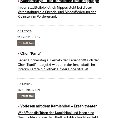
Bücherbabys – die literarische Krabbelgruppe
In der Stadtteilbibliothek Nippes steht bei dieser
Veranstaltung die Sprach- und Sinnesförderung der
Kleinsten im Vordergrund.
6.11.2025
11 bis 12:30 Uhr
Eintritt frei
Chor "Kanti"
Jeden Donnerstag außerhalb der Ferien trifft sich der
Chor "Kanti" – ab jetzt wieder in der Innenstadt, im
Interim Zentralbibliothek auf der Hohe Straße!
6.11.2025
16:30 bis 17 Uhr
Eintritt frei
Vorlesen mit dem Kamishibai – Erzähltheater
Wir öffnen die Türen des Kamishibai und lesen eine
Geschichte vor – in der Stadtteilbibliothek Ehrenfeld.