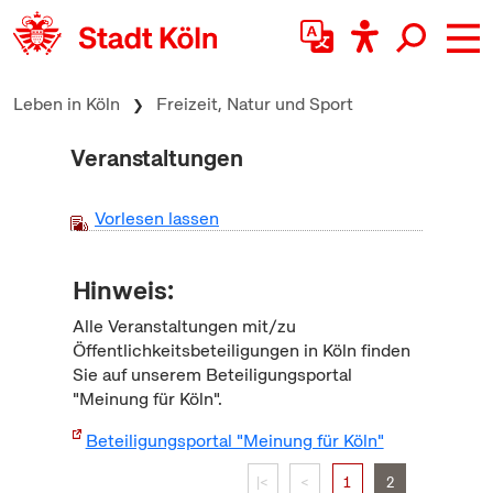
zum Inhalt springen
Leben in Köln
Freizeit, Natur und Sport
Veranstaltungen
Vorlesen lassen
Hinweis:
Alle Veranstaltungen mit/zu
Öffentlichkeitsbeteiligungen in Köln finden
Sie auf unserem Beteiligungsportal
"Meinung für Köln".
Beteiligungsportal "Meinung für Köln"
|<
<
1
2