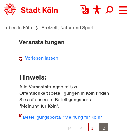
zum Inhalt springen
Leben in Köln
Freizeit, Natur und Sport
Veranstaltungen
Vorlesen lassen
Hinweis:
Alle Veranstaltungen mit/zu
Öffentlichkeitsbeteiligungen in Köln finden
Sie auf unserem Beteiligungsportal
"Meinung für Köln".
Beteiligungsportal "Meinung für Köln"
|<
<
1
2