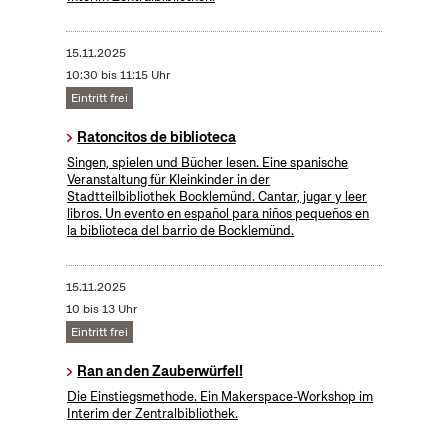
15.11.2025
10:30 bis 11:15 Uhr
Eintritt frei
Ratoncitos de biblioteca
Singen, spielen und Bücher lesen. Eine spanische
Veranstaltung für Kleinkinder in der
Stadtteilbibliothek Bocklemünd. Cantar, jugar y leer
libros. Un evento en español para niños pequeños en
la biblioteca del barrio de Bocklemünd.
15.11.2025
10 bis 13 Uhr
Eintritt frei
Ran an den Zauberwürfel!
Die Einstiegsmethode. Ein Makerspace-Workshop im
Interim der Zentralbibliothek.