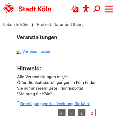
zum Inhalt springen
Leben in Köln
Freizeit, Natur und Sport
Veranstaltungen
Vorlesen lassen
Hinweis:
Alle Veranstaltungen mit/zu
Öffentlichkeitsbeteiligungen in Köln finden
Sie auf unserem Beteiligungsportal
"Meinung für Köln".
Beteiligungsportal "Meinung für Köln"
|<
<
1
2