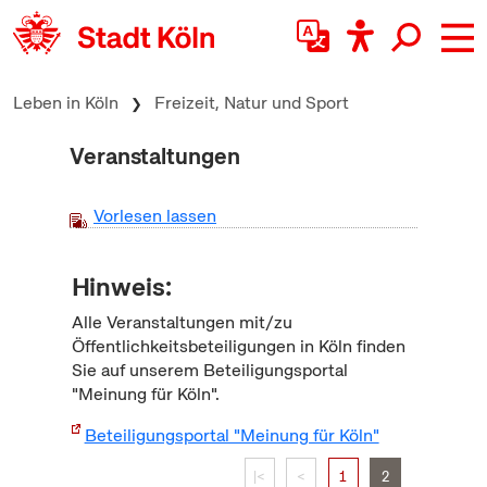
zum Inhalt springen
Leben in Köln
Freizeit, Natur und Sport
Veranstaltungen
Vorlesen lassen
Hinweis:
Alle Veranstaltungen mit/zu
Öffentlichkeitsbeteiligungen in Köln finden
Sie auf unserem Beteiligungsportal
"Meinung für Köln".
Beteiligungsportal "Meinung für Köln"
|<
<
1
2