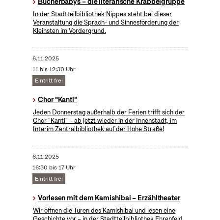
Bücherbabys – die literarische Krabbelgruppe
In der Stadtteilbibliothek Nippes steht bei dieser
Veranstaltung die Sprach- und Sinnesförderung der
Kleinsten im Vordergrund.
6.11.2025
11 bis 12:30 Uhr
Eintritt frei
Chor "Kanti"
Jeden Donnerstag außerhalb der Ferien trifft sich der
Chor "Kanti" – ab jetzt wieder in der Innenstadt, im
Interim Zentralbibliothek auf der Hohe Straße!
6.11.2025
16:30 bis 17 Uhr
Eintritt frei
Vorlesen mit dem Kamishibai – Erzähltheater
Wir öffnen die Türen des Kamishibai und lesen eine
Geschichte vor – in der Stadtteilbibliothek Ehrenfeld.