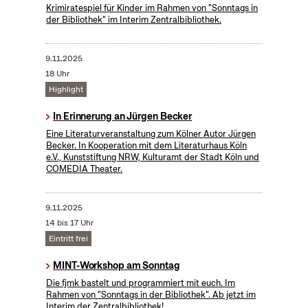
Krimiratespiel für Kinder im Rahmen von "Sonntags in
der Bibliothek" im Interim Zentralbibliothek.
9.11.2025
18 Uhr
Highlight
In Erinnerung an Jürgen Becker
Eine Literaturveranstaltung zum Kölner Autor Jürgen
Becker. In Kooperation mit dem Literaturhaus Köln
e.V., Kunststiftung NRW, Kulturamt der Stadt Köln und
COMEDIA Theater.
9.11.2025
14 bis 17 Uhr
Eintritt frei
MINT-Workshop am Sonntag
Die fjmk bastelt und programmiert mit euch. Im
Rahmen von "Sonntags in der Bibliothek". Ab jetzt im
Interim der Zentralbibliothek!