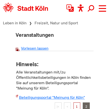
zum Inhalt springen
Leben in Köln
Freizeit, Natur und Sport
Veranstaltungen
Vorlesen lassen
Hinweis:
Alle Veranstaltungen mit/zu
Öffentlichkeitsbeteiligungen in Köln finden
Sie auf unserem Beteiligungsportal
"Meinung für Köln".
Beteiligungsportal "Meinung für Köln"
|<
<
1
2