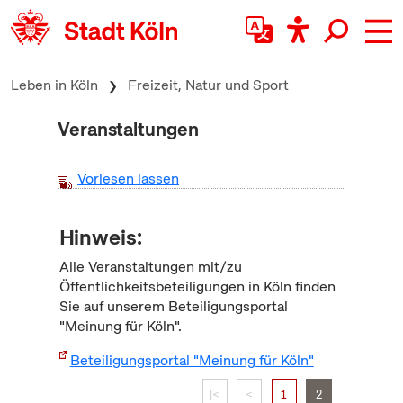
zum Inhalt springen
Leben in Köln
Freizeit, Natur und Sport
Veranstaltungen
Vorlesen lassen
Hinweis:
Alle Veranstaltungen mit/zu
Öffentlichkeitsbeteiligungen in Köln finden
Sie auf unserem Beteiligungsportal
"Meinung für Köln".
Beteiligungsportal "Meinung für Köln"
|<
<
1
2