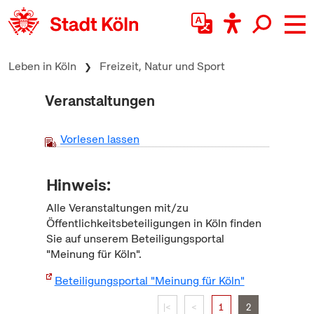
zum Inhalt springen
Leben in Köln
Freizeit, Natur und Sport
Veranstaltungen
Vorlesen lassen
Hinweis:
Alle Veranstaltungen mit/zu
Öffentlichkeitsbeteiligungen in Köln finden
Sie auf unserem Beteiligungsportal
"Meinung für Köln".
Beteiligungsportal "Meinung für Köln"
|<
<
1
2