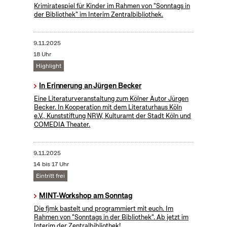
Krimiratespiel für Kinder im Rahmen von "Sonntags in
der Bibliothek" im Interim Zentralbibliothek.
9.11.2025
18 Uhr
Highlight
In Erinnerung an Jürgen Becker
Eine Literaturveranstaltung zum Kölner Autor Jürgen
Becker. In Kooperation mit dem Literaturhaus Köln
e.V., Kunststiftung NRW, Kulturamt der Stadt Köln und
COMEDIA Theater.
9.11.2025
14 bis 17 Uhr
Eintritt frei
MINT-Workshop am Sonntag
Die fjmk bastelt und programmiert mit euch. Im
Rahmen von "Sonntags in der Bibliothek". Ab jetzt im
Interim der Zentralbibliothek!