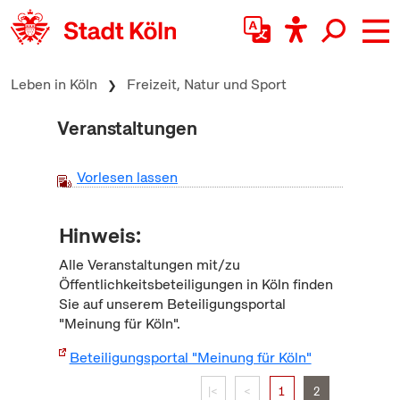
zum Inhalt springen
Leben in Köln
Freizeit, Natur und Sport
Veranstaltungen
Vorlesen lassen
Hinweis:
Alle Veranstaltungen mit/zu
Öffentlichkeitsbeteiligungen in Köln finden
Sie auf unserem Beteiligungsportal
"Meinung für Köln".
Beteiligungsportal "Meinung für Köln"
|<
<
1
2