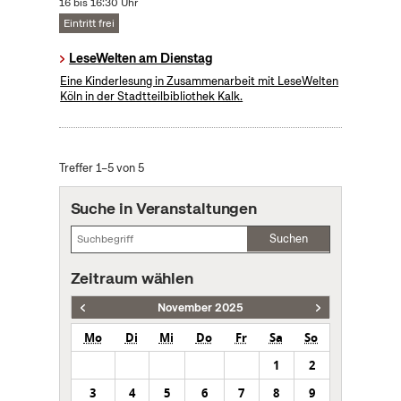
16 bis 16:30 Uhr
Eintritt frei
LeseWelten am Dienstag
Eine Kinderlesung in Zusammenarbeit mit LeseWelten
Köln in der Stadtteilbibliothek Kalk.
Treffer 1–5 von 5
Suche in Veranstaltungen
Suchen
Zeitraum wählen
November 2025
Mo
Di
Mi
Do
Fr
Sa
So
1
2
3
4
5
6
7
8
9