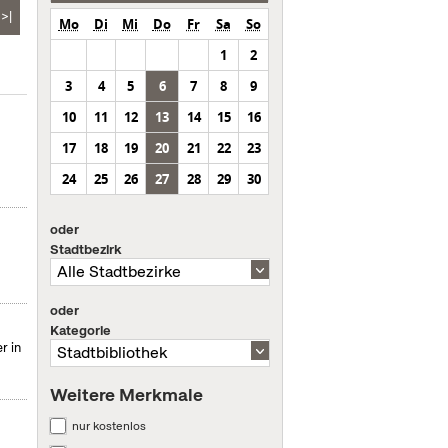
>|
Mo
Di
Mi
Do
Fr
Sa
So
1
2
3
4
5
6
7
8
9
10
11
12
13
14
15
16
17
18
19
20
21
22
23
24
25
26
27
28
29
30
oder
Stadtbezirk
oder
Kategorie
r in
Weitere Merkmale
nur kostenlos