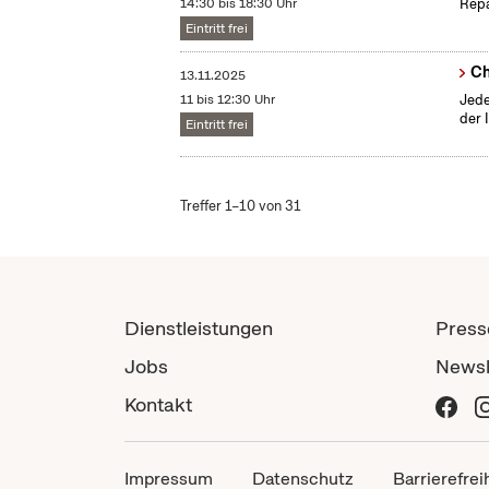
14:30 bis 18:30 Uhr
Repa
Eintritt frei
Ch
13.11.2025
11 bis 12:30 Uhr
Jede
der 
Eintritt frei
Treffer 1–10 von 31
Dienstleistungen
Press
Jobs
Newsl
Kontakt
Impressum
Datenschutz
Barrierefrei