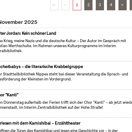
|<
<
1
2
3
4
>
 November 2025
ter Jordan: Kein schöner Land
s Krieg, meine Nazis und die deutsche Kultur – Der Autor im Gespräch mit
stian Werthschulte. Im Rahmen unseres Kulturprogramms im Interim
ralbibliothek.
cherbabys – die literarische Krabbelgruppe
er Stadtteilbibliothek Nippes steht bei dieser Veranstaltung die Sprach- und
esförderung der Kleinsten im Vordergrund.
or "Kanti"
n Donnerstag außerhalb der Ferien trifft sich der Chor "Kanti" – ab jetzt wiede
Innenstadt, im Interim Zentralbibliothek auf der Hohe Straße!
rlesen mit dem Kamishibai – Erzähltheater
öffnen die Türen des Kamishibai und lesen eine Geschichte vor – in der