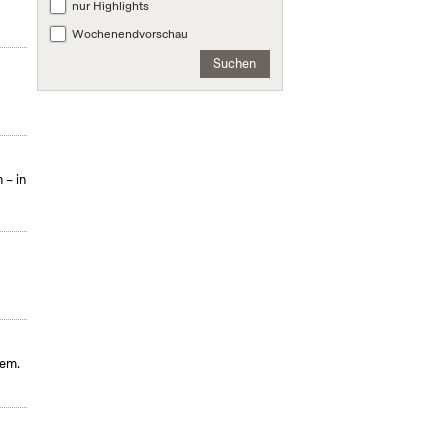
nur Highlights
Wochenendvorschau
Suchen
 – in
hem.