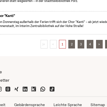
rieren statt wegwerfen – in der Stadtteilbibliothek Porz.
or "Kanti"
n Donnerstag außerhalb der Ferien trifft sich der Chor "Kanti" – ab jetzt wiede
Innenstadt, im Interim Zentralbibliothek auf der Hohe Straße!
|<
<
1
2
3
4
>
e
etter
heit
Gebärdensprache
Leichte Sprache
Sitemap