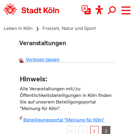
zum Inhalt springen
Leben in Köln
Freizeit, Natur und Sport
Veranstaltungen
Vorlesen lassen
Hinweis:
Alle Veranstaltungen mit/zu
Öffentlichkeitsbeteiligungen in Köln finden
Sie auf unserem Beteiligungsportal
"Meinung für Köln".
Beteiligungsportal "Meinung für Köln"
|<
<
1
2