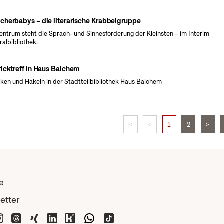
cherbabys – die literarische Krabbelgruppe
entrum steht die Sprach- und Sinnesförderung der Kleinsten – im Interim
ralbibliothek.
ricktreff in Haus Balchem
cken und Häkeln in der Stadtteilbibliothek Haus Balchem
|<
<
1
2
>
e
etter