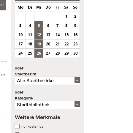
>|
Mo
Di
Mi
Do
Fr
Sa
So
1
2
3
4
5
6
7
8
9
10
11
12
13
14
15
16
17
18
19
20
21
22
23
24
25
26
27
28
29
30
oder
Stadtbezirk
thek
oder
Kategorie
Weitere Merkmale
nur kostenlos