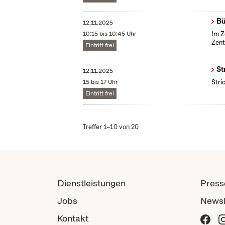
Bü
12.11.2025
10:15 bis 10:45 Uhr
Im Z
Zent
Eintritt frei
St
12.11.2025
15 bis 17 Uhr
Stri
Eintritt frei
Treffer 1–10 von 20
Dienstleistungen
Press
Jobs
Newsl
Kontakt