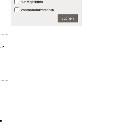
nur Highlights
Wochenendvorschau
Suchen
 in
in