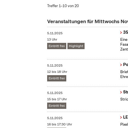
Treffer 1–10 von 20
Veranstaltungen für Mittwochs N
35
5.11.2025
13 Uhr
Eine
Fasa
Eintritt frei
Highlight
Zent
Po
5.11.2025
12 bis 18 Uhr
Brie
Ehre
Eintritt frei
St
5.11.2025
15 bis 17 Uhr
Stri
Eintritt frei
LE
5.11.2025
16 bis 17:30 Uhr
Pixe