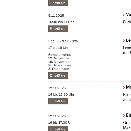
Eintritt frei
Vo
5.11.2025
16:30 bis 17 Uhr
Bild
Eintritt frei
Le
5.11.
bis
3.12.2025
17 bis 18 Uhr
Lese
der 
Folgetermine:
12. November
19. November
26. November
3. Dezember
Eintritt frei
Mo
12.11.2025
14 bis 15:30 Uhr
Film
Zent
Eintritt frei
Ei
12.11.2025
16 bis 17:30 Uhr
Grun
Make
Eintritt frei