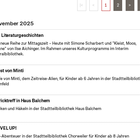
|<
<
1
2
>
ovember 2025
 Literaturgeschichten
 neue Reihe zur Mittagszeit – Heute mit Simone Scharbert und "Kleist, Moos,
ne" von Ilse Aichinger. Im Rahmen unseres Kulturprogramms im Interim
ralbibliothek.
st von Minti
fe von Minti, dem Zeitreise-Alien, für Kinder ab 6 Jahren in der Stadtteilbiblio
nfeld
ricktreff in Haus Balchem
cken und Häkeln in der Stadtteilbibliothek Haus Balchem
VEL UP!
l-Abenteuer in der Stadtteilbibliothek Chorweiler für Kinder ab 8 Jahren