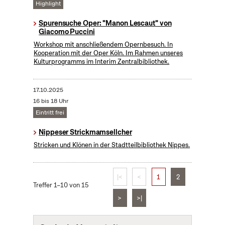
Highlight
Spurensuche Oper: "Manon Lescaut" von
Giacomo Puccini
Workshop mit anschließendem Opernbesuch. In
Kooperation mit der Oper Köln. Im Rahmen unseres
Kulturprogramms im Interim Zentralbibliothek.
17.10.2025
16 bis 18 Uhr
Eintritt frei
Nippeser Strickmamsellcher
Stricken und Klönen in der Stadtteilbibliothek Nippes.
|<
<
1
2
Treffer 1–10 von 15
>
>|