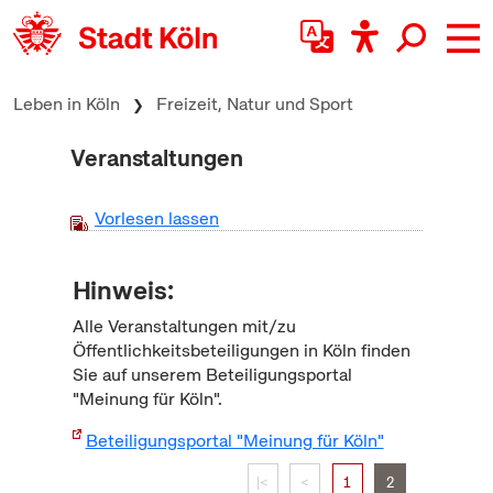
zum Inhalt springen
Leben in Köln
Freizeit, Natur und Sport
Veranstaltungen
Vorlesen lassen
Hinweis:
Alle Veranstaltungen mit/zu
Öffentlichkeitsbeteiligungen in Köln finden
Sie auf unserem Beteiligungsportal
"Meinung für Köln".
Beteiligungsportal "Meinung für Köln"
|<
<
1
2