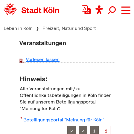
zum Inhalt springen
Leben in Köln
Freizeit, Natur und Sport
Veranstaltungen
Vorlesen lassen
Hinweis:
Alle Veranstaltungen mit/zu
Öffentlichkeitsbeteiligungen in Köln finden
Sie auf unserem Beteiligungsportal
"Meinung für Köln".
Beteiligungsportal "Meinung für Köln"
|<
<
1
2