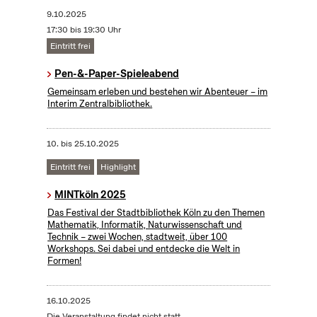
9.10.2025
17:30 bis 19:30 Uhr
Eintritt frei
Pen-&-Paper-Spieleabend
Gemeinsam erleben und bestehen wir Abenteuer – im
Interim Zentralbibliothek.
10.
bis
25.10.2025
Eintritt frei
Highlight
MINTköln 2025
Das Festival der Stadtbibliothek Köln zu den Themen
Mathematik, Informatik, Naturwissenschaft und
Technik – zwei Wochen, stadtweit, über 100
Workshops. Sei dabei und entdecke die Welt in
Formen!
16.10.2025
Die Veranstaltung findet nicht statt.