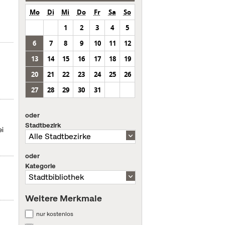
Mo
Di
Mi
Do
Fr
Sa
So
1
2
3
4
5
6
7
8
9
10
11
12
13
14
15
16
17
18
19
20
21
22
23
24
25
26
27
28
29
30
31
oder
Stadtbezirk
ei
oder
Kategorie
Weitere Merkmale
nur kostenlos