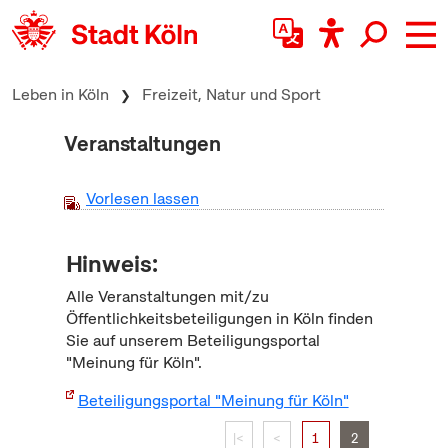
zum Inhalt springen
Leben in Köln
Freizeit, Natur und Sport
Veranstaltungen
Vorlesen lassen
Hinweis:
Alle Veranstaltungen mit/zu
Öffentlichkeitsbeteiligungen in Köln finden
Sie auf unserem Beteiligungsportal
"Meinung für Köln".
Beteiligungsportal "Meinung für Köln"
|<
<
1
2