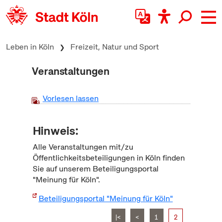
zum Inhalt springen
Leben in Köln
Freizeit, Natur und Sport
Veranstaltungen
Vorlesen lassen
Hinweis:
Alle Veranstaltungen mit/zu
Öffentlichkeitsbeteiligungen in Köln finden
Sie auf unserem Beteiligungsportal
"Meinung für Köln".
Beteiligungsportal "Meinung für Köln"
|<
<
1
2