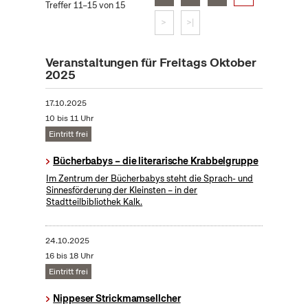
Treffer 11–15 von 15
>
>|
Veranstaltungen für Freitags Oktober
2025
17.10.2025
10 bis 11 Uhr
Eintritt frei
Bücherbabys – die literarische Krabbelgruppe
Im Zentrum der Bücherbabys steht die Sprach- und
Sinnesförderung der Kleinsten – in der
Stadtteilbibliothek Kalk.
24.10.2025
16 bis 18 Uhr
Eintritt frei
Nippeser Strickmamsellcher