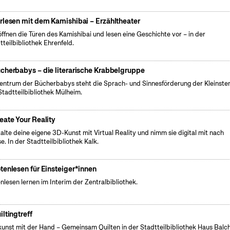
rlesen mit dem Kamishibai – Erzähltheater
öffnen die Türen des Kamishibai und lesen eine Geschichte vor – in der
tteilbibliothek Ehrenfeld.
cherbabys – die literarische Krabbelgruppe
entrum der Bücherbabys steht die Sprach- und Sinnesförderung der Kleinsten
Stadtteilbibliothek Mülheim.
eate Your Reality
talte deine eigene 3D-Kunst mit Virtual Reality und nimm sie digital mit nach
e. In der Stadtteilbibliothek Kalk.
tenlesen für Einsteiger*innen
nlesen lernen im Interim der Zentralbibliothek.
iltingtreff
unst mit der Hand – Gemeinsam Quilten in der Stadtteilbibliothek Haus Balc