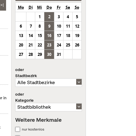
>|
Mo
Di
Mi
Do
Fr
Sa
So
1
2
3
4
5
6
7
8
9
10
11
12
13
14
15
16
17
18
19
20
21
22
23
24
25
26
27
28
29
30
31
oder
Stadtbezirk
oder
r in
Kategorie
Weitere Merkmale
k
nur kostenlos