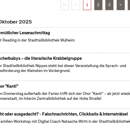
|<
<
1
2
3
>
 Oktober 2025
mütlicher Lesenachmittag
nt Reading in der Stadtteilbibliothek Mülheim
cherbabys – die literarische Krabbelgruppe
er Stadtteilbibliothek Nippes steht bei dieser Veranstaltung die Sprach- und
esförderung der Kleinsten im Vordergrund.
or "Kanti"
n Donnerstag außerhalb der Ferien trifft sich der Chor "Kanti" – ab jetzt wiede
Innenstadt, im Interim Zentralbibliothek auf der Hohe Straße!
ht oder ausgedacht? - Falschnachrichten, Clickbaits & Interneträtsel
Familien-Workshop mit Digital Coach Natascha Wirth in der Stadtteilbibliothe
.