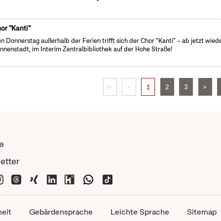
or "Kanti"
n Donnerstag außerhalb der Ferien trifft sich der Chor "Kanti" – ab jetzt wiede
Innenstadt, im Interim Zentralbibliothek auf der Hohe Straße!
|<
<
1
2
3
>
e
etter
heit
Gebärdensprache
Leichte Sprache
Sitemap