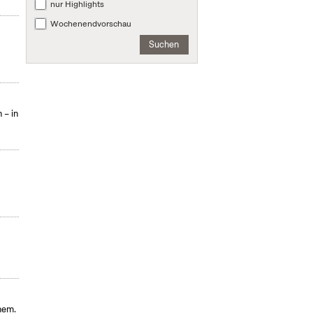
nur Highlights
Wochenendvorschau
Suchen
 – in
hem.