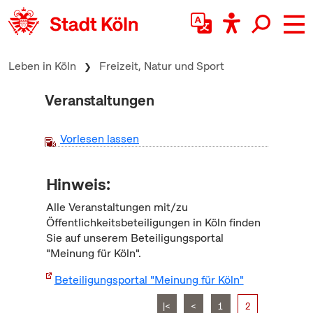
zum Inhalt springen
Leben in Köln
Freizeit, Natur und Sport
Veranstaltungen
Vorlesen lassen
Hinweis:
Alle Veranstaltungen mit/zu
Öffentlichkeitsbeteiligungen in Köln finden
Sie auf unserem Beteiligungsportal
"Meinung für Köln".
Beteiligungsportal "Meinung für Köln"
|<
<
1
2