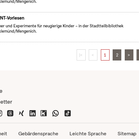
klemünd/Mengenich.
NT-Vorlesen
er und Experimente für neugierige Kinder – in der Stadtteilbibliothek
klemünd/Mengenich.
|<
<
1
2
>
e
etter
heit
Gebärdensprache
Leichte Sprache
Sitemap