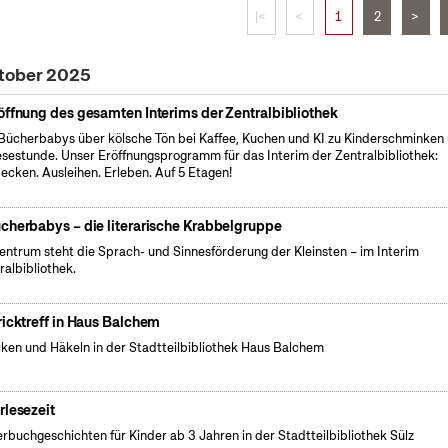
|<
<
1
2
>
ktober 2025
öffnung des gesamten Interims der Zentralbibliothek
Bücherbabys über kölsche Tön bei Kaffee, Kuchen und KI zu Kinderschminken
esestunde. Unser Eröffnungsprogramm für das Interim der Zentralbibliothek:
ecken. Ausleihen. Erleben. Auf 5 Etagen!
cherbabys – die literarische Krabbelgruppe
entrum steht die Sprach- und Sinnesförderung der Kleinsten – im Interim
ralbibliothek.
ricktreff in Haus Balchem
cken und Häkeln in der Stadtteilbibliothek Haus Balchem
rlesezeit
erbuchgeschichten für Kinder ab 3 Jahren in der Stadtteilbibliothek Sülz