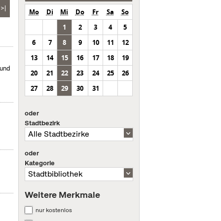
>|
Mo
Di
Mi
Do
Fr
Sa
So
1
2
3
4
5
6
7
8
9
10
11
12
13
14
15
16
17
18
19
 und
20
21
22
23
24
25
26
27
28
29
30
31
oder
Stadtbezirk
oder
Kategorie
Weitere Merkmale
nur kostenlos