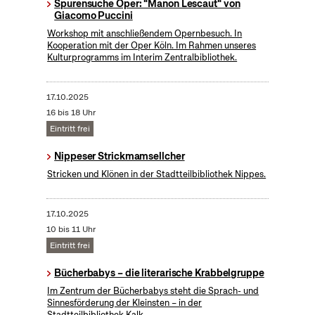
Spurensuche Oper: "Manon Lescaut" von
Giacomo Puccini
Workshop mit anschließendem Opernbesuch. In
Kooperation mit der Oper Köln. Im Rahmen unseres
Kulturprogramms im Interim Zentralbibliothek.
17.10.2025
16 bis 18 Uhr
Eintritt frei
Nippeser Strickmamsellcher
Stricken und Klönen in der Stadtteilbibliothek Nippes.
17.10.2025
10 bis 11 Uhr
Eintritt frei
Bücherbabys – die literarische Krabbelgruppe
Im Zentrum der Bücherbabys steht die Sprach- und
Sinnesförderung der Kleinsten – in der
Stadtteilbibliothek Kalk.