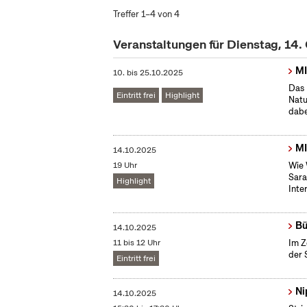
Treffer 1–4 von 4
Veranstaltungen für Dienstag, 14
MI
10.
bis
25.10.2025
Das 
Eintritt frei
Highlight
Natu
dabe
MI
14.10.2025
19 Uhr
Wie 
Sara
Highlight
Inte
Bü
14.10.2025
11 bis 12 Uhr
Im Z
der 
Eintritt frei
Ni
14.10.2025