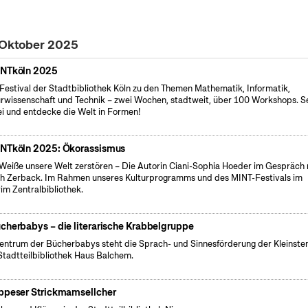
. Oktober 2025
NTköln 2025
Festival der Stadtbibliothek Köln zu den Themen Mathematik, Informatik,
rwissenschaft und Technik – zwei Wochen, stadtweit, über 100 Workshops. S
i und entdecke die Welt in Formen!
NTköln 2025: Ökorassismus
Weiße unsere Welt zerstören – Die Autorin Ciani-Sophia Hoeder im Gespräch 
h Zerback. Im Rahmen unseres Kulturprogramms und des MINT-Festivals im
rim Zentralbibliothek.
cherbabys – die literarische Krabbelgruppe
entrum der Bücherbabys steht die Sprach- und Sinnesförderung der Kleinsten
Stadtteilbibliothek Haus Balchem.
ppeser Strickmamsellcher