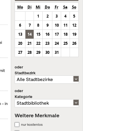
Mo
Di
Mi
Do
Fr
Sa
So
1
2
3
4
5
6
7
8
9
10
11
12
13
14
15
16
17
18
19
ei
20
21
22
23
24
25
26
27
28
29
30
31
oder
mit
Stadtbezirk
oder
Kategorie
 – in
Weitere Merkmale
nur kostenlos