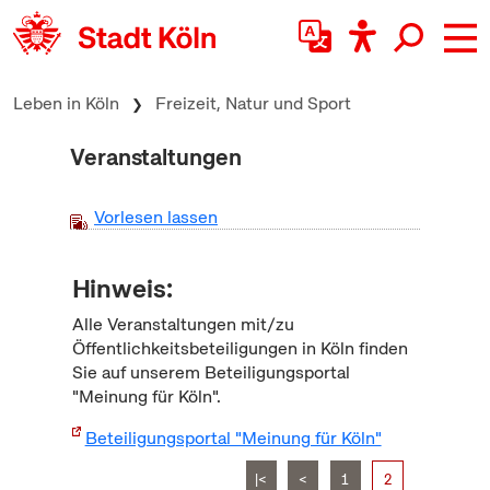
zum Inhalt springen
Leben in Köln
Freizeit, Natur und Sport
Veranstaltungen
Vorlesen lassen
Hinweis:
Alle Veranstaltungen mit/zu
Öffentlichkeitsbeteiligungen in Köln finden
Sie auf unserem Beteiligungsportal
"Meinung für Köln".
Beteiligungsportal "Meinung für Köln"
|<
<
1
2