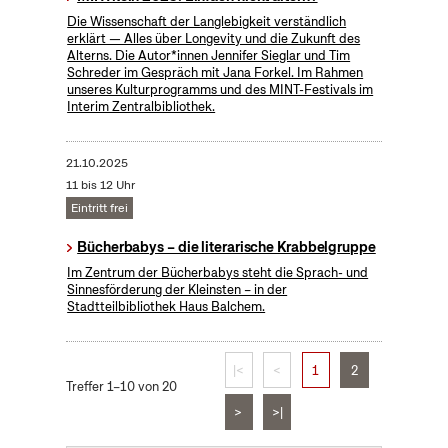
Die Wissenschaft der Langlebigkeit verständlich
erklärt — Alles über Longevity und die Zukunft des
Alterns. Die Autor*innen Jennifer Sieglar und Tim
Schreder im Gespräch mit Jana Forkel. Im Rahmen
unseres Kulturprogramms und des MINT-Festivals im
Interim Zentralbibliothek.
21.10.2025
11 bis 12 Uhr
Eintritt frei
Bücherbabys – die literarische Krabbelgruppe
Im Zentrum der Bücherbabys steht die Sprach- und
Sinnesförderung der Kleinsten – in der
Stadtteilbibliothek Haus Balchem.
|<
<
1
2
Treffer 1–10 von 20
>
>|