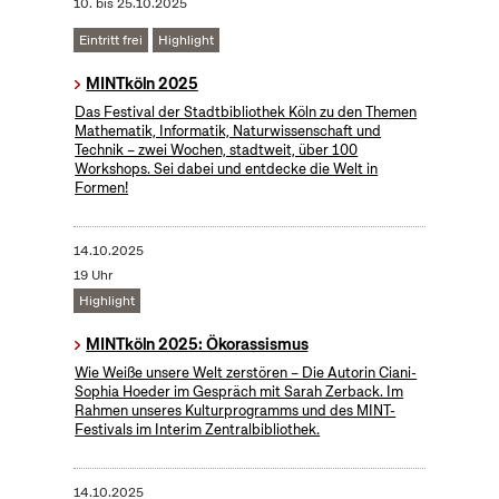
10.
bis
25.10.2025
Eintritt frei
Highlight
MINTköln 2025
Das Festival der Stadtbibliothek Köln zu den Themen
Mathematik, Informatik, Naturwissenschaft und
Technik – zwei Wochen, stadtweit, über 100
Workshops. Sei dabei und entdecke die Welt in
Formen!
14.10.2025
19 Uhr
Highlight
MINTköln 2025: Ökorassismus
Wie Weiße unsere Welt zerstören – Die Autorin Ciani-
Sophia Hoeder im Gespräch mit Sarah Zerback. Im
Rahmen unseres Kulturprogramms und des MINT-
Festivals im Interim Zentralbibliothek.
14.10.2025