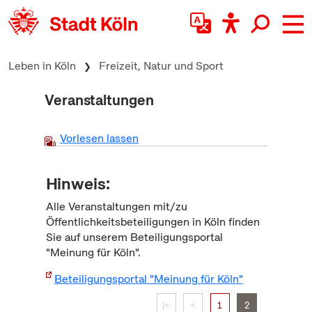
zum Inhalt springen
Leben in Köln
Freizeit, Natur und Sport
Veranstaltungen
Vorlesen lassen
Hinweis:
Alle Veranstaltungen mit/zu
Öffentlichkeitsbeteiligungen in Köln finden
Sie auf unserem Beteiligungsportal
"Meinung für Köln".
Beteiligungsportal "Meinung für Köln"
|<
<
1
2