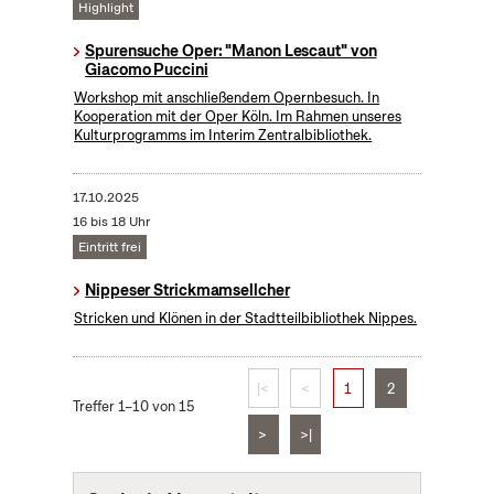
Highlight
Spurensuche Oper: "Manon Lescaut" von
Giacomo Puccini
Workshop mit anschließendem Opernbesuch. In
Kooperation mit der Oper Köln. Im Rahmen unseres
Kulturprogramms im Interim Zentralbibliothek.
17.10.2025
16 bis 18 Uhr
Eintritt frei
Nippeser Strickmamsellcher
Stricken und Klönen in der Stadtteilbibliothek Nippes.
|<
<
1
2
Treffer 1–10 von 15
>
>|