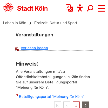
zum Inhalt springen
Leben in Köln
Freizeit, Natur und Sport
Veranstaltungen
Vorlesen lassen
Hinweis:
Alle Veranstaltungen mit/zu
Öffentlichkeitsbeteiligungen in Köln finden
Sie auf unserem Beteiligungsportal
"Meinung für Köln".
Beteiligungsportal "Meinung für Köln"
|<
<
1
2