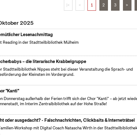
|<
<
1
2
3
>
 Oktober 2025
mütlicher Lesenachmittag
nt Reading in der Stadtteilbibliothek Mülheim
cherbabys – die literarische Krabbelgruppe
er Stadtteilbibliothek Nippes steht bei dieser Veranstaltung die Sprach- und
esförderung der Kleinsten im Vordergrund.
or "Kanti"
n Donnerstag außerhalb der Ferien trifft sich der Chor "Kanti" – ab jetzt wiede
Innenstadt, im Interim Zentralbibliothek auf der Hohe Straße!
ht oder ausgedacht? - Falschnachrichten, Clickbaits & Interneträtsel
Familien-Workshop mit Digital Coach Natascha Wirth in der Stadtteilbibliothe
.