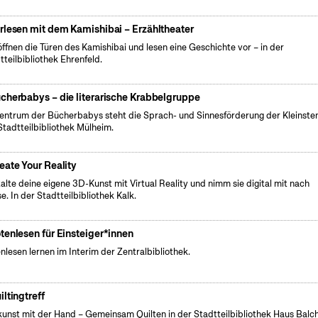
rlesen mit dem Kamishibai – Erzähltheater
öffnen die Türen des Kamishibai und lesen eine Geschichte vor – in der
tteilbibliothek Ehrenfeld.
cherbabys – die literarische Krabbelgruppe
entrum der Bücherbabys steht die Sprach- und Sinnesförderung der Kleinsten
Stadtteilbibliothek Mülheim.
eate Your Reality
talte deine eigene 3D-Kunst mit Virtual Reality und nimm sie digital mit nach
e. In der Stadtteilbibliothek Kalk.
tenlesen für Einsteiger*innen
nlesen lernen im Interim der Zentralbibliothek.
iltingtreff
unst mit der Hand – Gemeinsam Quilten in der Stadtteilbibliothek Haus Balc