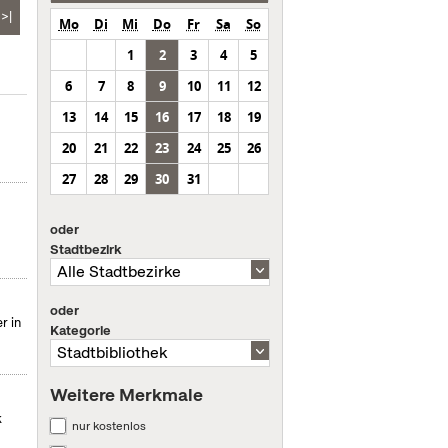
>|
Mo
Di
Mi
Do
Fr
Sa
So
1
2
3
4
5
6
7
8
9
10
11
12
13
14
15
16
17
18
19
20
21
22
23
24
25
26
27
28
29
30
31
oder
Stadtbezirk
oder
r in
Kategorie
Weitere Merkmale
k
nur kostenlos