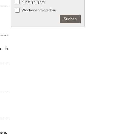
nur Highlights
Wochenendvorschau
Suchen
 – in
hem.