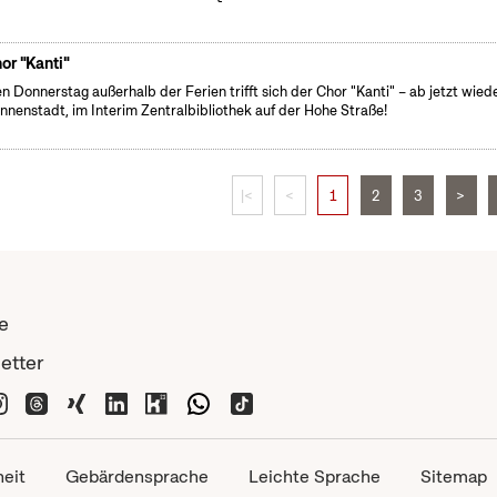
or "Kanti"
n Donnerstag außerhalb der Ferien trifft sich der Chor "Kanti" – ab jetzt wiede
Innenstadt, im Interim Zentralbibliothek auf der Hohe Straße!
|<
<
1
2
3
>
e
etter
heit
Gebärdensprache
Leichte Sprache
Sitemap