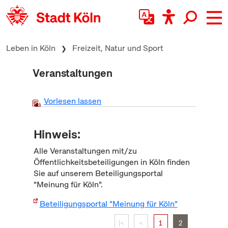
zum Inhalt springen
Leben in Köln
Freizeit, Natur und Sport
Veranstaltungen
Vorlesen lassen
Hinweis:
Alle Veranstaltungen mit/zu
Öffentlichkeitsbeteiligungen in Köln finden
Sie auf unserem Beteiligungsportal
"Meinung für Köln".
Beteiligungsportal "Meinung für Köln"
|<
<
1
2