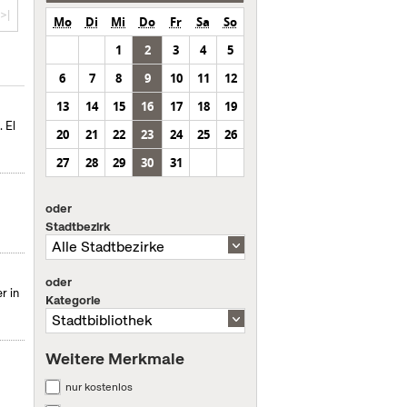
>|
Mo
Di
Mi
Do
Fr
Sa
So
1
2
3
4
5
6
7
8
9
10
11
12
13
14
15
16
17
18
19
 El
20
21
22
23
24
25
26
27
28
29
30
31
oder
Stadtbezirk
oder
r in
Kategorie
Weitere Merkmale
nur kostenlos