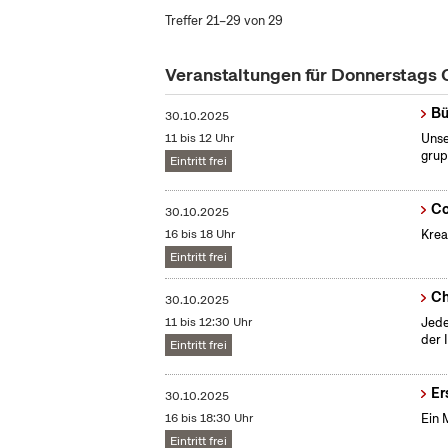
Treffer 21–29 von 29
Veranstaltungen für Donnerstags
Bü
30.10.2025
11 bis 12 Uhr
Unse
grup
Eintritt frei
Co
30.10.2025
16 bis 18 Uhr
Krea
Eintritt frei
Ch
30.10.2025
11 bis 12:30 Uhr
Jede
der 
Eintritt frei
Er
30.10.2025
16 bis 18:30 Uhr
Ein 
Eintritt frei