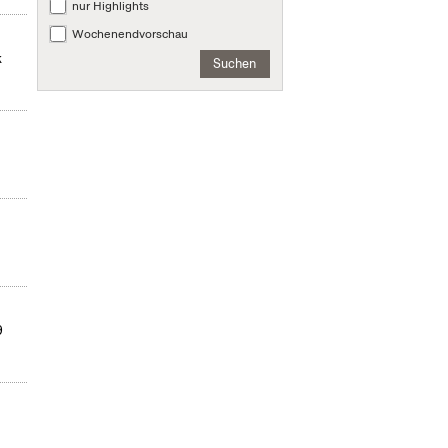
nur Highlights
Wochenendvorschau
k
Suchen
9