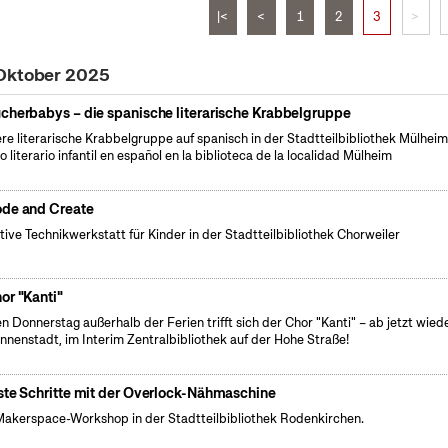
|<
<
1
2
3
>
 Oktober 2025
cherbabys – die spanische literarische Krabbelgruppe
re literarische Krabbelgruppe auf spanisch in der Stadtteilbibliothek Mülheim.
o literario infantil en español en la biblioteca de la localidad Mülheim
de and Create
tive Technikwerkstatt für Kinder in der Stadtteilbibliothek Chorweiler
or "Kanti"
n Donnerstag außerhalb der Ferien trifft sich der Chor "Kanti" – ab jetzt wiede
Innenstadt, im Interim Zentralbibliothek auf der Hohe Straße!
ste Schritte mit der Overlock-Nähmaschine
Makerspace-Workshop in der Stadtteilbibliothek Rodenkirchen.