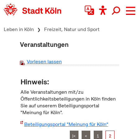
zum Inhalt springen
Leben in Köln
Freizeit, Natur und Sport
Veranstaltungen
Vorlesen lassen
Hinweis:
Alle Veranstaltungen mit/zu
Öffentlichkeitsbeteiligungen in Köln finden
Sie auf unserem Beteiligungsportal
"Meinung für Köln".
Beteiligungsportal "Meinung für Köln"
|<
<
1
2