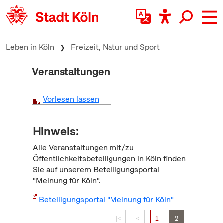
zum Inhalt springen
Leben in Köln
Freizeit, Natur und Sport
Veranstaltungen
Vorlesen lassen
Hinweis:
Alle Veranstaltungen mit/zu
Öffentlichkeitsbeteiligungen in Köln finden
Sie auf unserem Beteiligungsportal
"Meinung für Köln".
Beteiligungsportal "Meinung für Köln"
|<
<
1
2