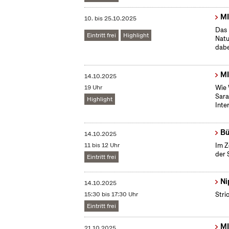
MI
10.
bis
25.10.2025
Das 
Eintritt frei
Highlight
Natu
dabe
MI
14.10.2025
19 Uhr
Wie 
Sara
Highlight
Inte
Bü
14.10.2025
11 bis 12 Uhr
Im Z
der 
Eintritt frei
Ni
14.10.2025
15:30 bis 17:30 Uhr
Stri
Eintritt frei
MI
21.10.2025