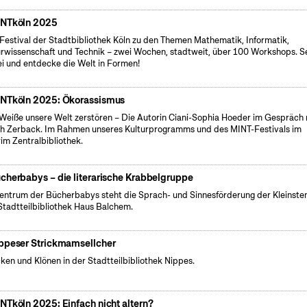
NTköln 2025
Festival der Stadtbibliothek Köln zu den Themen Mathematik, Informatik,
rwissenschaft und Technik – zwei Wochen, stadtweit, über 100 Workshops. S
i und entdecke die Welt in Formen!
NTköln 2025: Ökorassismus
Weiße unsere Welt zerstören – Die Autorin Ciani-Sophia Hoeder im Gespräch 
h Zerback. Im Rahmen unseres Kulturprogramms und des MINT-Festivals im
rim Zentralbibliothek.
cherbabys – die literarische Krabbelgruppe
entrum der Bücherbabys steht die Sprach- und Sinnesförderung der Kleinsten
Stadtteilbibliothek Haus Balchem.
ppeser Strickmamsellcher
cken und Klönen in der Stadtteilbibliothek Nippes.
NTköln 2025: Einfach nicht altern?