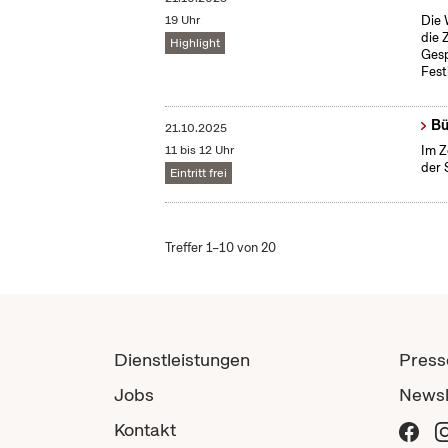
19 Uhr
Die 
die 
Highlight
Gesp
Fest
Bü
21.10.2025
11 bis 12 Uhr
Im Z
der 
Eintritt frei
Treffer 1–10 von 20
Dienstleistungen
Press
Jobs
Newsl
Kontakt