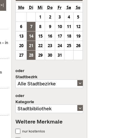
>|
Mo
Di
Mi
Do
Fr
Sa
So
1
2
3
4
5
6
7
8
9
10
11
12
13
14
15
16
17
18
19
 – in
20
21
22
23
24
25
26
27
28
29
30
31
oder
m
Stadtbezirk
oder
Kategorie
Weitere Merkmale
nur kostenlos