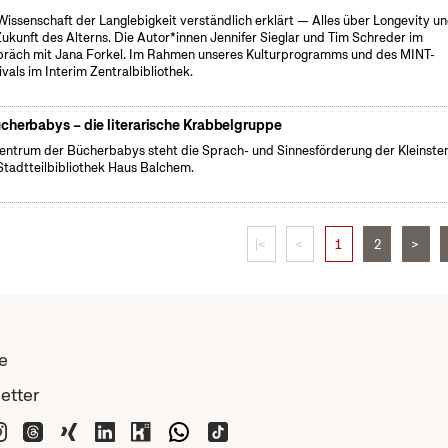
Wissenschaft der Langlebigkeit verständlich erklärt — Alles über Longevity u
Zukunft des Alterns. Die Autor*innen Jennifer Sieglar und Tim Schreder im
räch mit Jana Forkel. Im Rahmen unseres Kulturprogramms und des MINT-
ivals im Interim Zentralbibliothek.
cherbabys – die literarische Krabbelgruppe
entrum der Bücherbabys steht die Sprach- und Sinnesförderung der Kleinsten
Stadtteilbibliothek Haus Balchem.
|<
<
1
2
>
e
etter