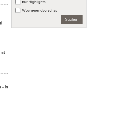
nur Highlights
Wochenendvorschau
Suchen
ei
mit
 – in