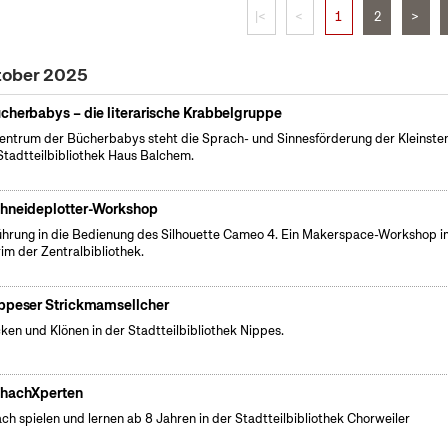
|<
<
1
2
>
tober 2025
cherbabys – die literarische Krabbelgruppe
entrum der Bücherbabys steht die Sprach- und Sinnesförderung der Kleinsten
Stadtteilbibliothek Haus Balchem.
hneideplotter-Workshop
führung in die Bedienung des Silhouette Cameo 4. Ein Makerspace-Workshop i
rim der Zentralbibliothek.
ppeser Strickmamsellcher
cken und Klönen in der Stadtteilbibliothek Nippes.
hachXperten
ch spielen und lernen ab 8 Jahren in der Stadtteilbibliothek Chorweiler