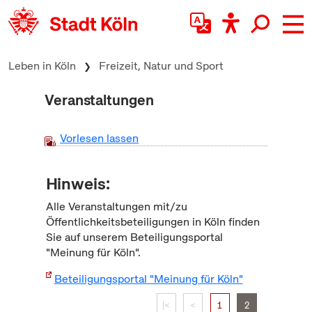
zum Inhalt springen
Leben in Köln
Freizeit, Natur und Sport
Veranstaltungen
Vorlesen lassen
Hinweis:
Alle Veranstaltungen mit/zu
Öffentlichkeitsbeteiligungen in Köln finden
Sie auf unserem Beteiligungsportal
"Meinung für Köln".
Beteiligungsportal "Meinung für Köln"
|<
<
1
2