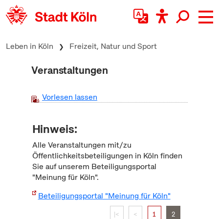
zum Inhalt springen
Leben in Köln
Freizeit, Natur und Sport
Veranstaltungen
Vorlesen lassen
Hinweis:
Alle Veranstaltungen mit/zu
Öffentlichkeitsbeteiligungen in Köln finden
Sie auf unserem Beteiligungsportal
"Meinung für Köln".
Beteiligungsportal "Meinung für Köln"
|<
<
1
2